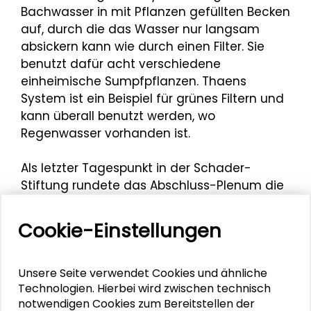
Bachwasser in mit Pflanzen gefüllten Becken
auf, durch die das Wasser nur langsam
absickern kann wie durch einen Filter. Sie
benutzt dafür acht verschiedene
einheimische Sumpfpflanzen. Thaens
System ist ein Beispiel für grünes Filtern und
kann überall benutzt werden, wo
Regenwasser vorhanden ist.
Als letzter Tagespunkt in der Schader-
Stiftung rundete das Abschluss-Plenum die
Konferenz ab. Die im Dialog-Café
besprochenen Themen wurden nochmal für
Cookie-Einstellungen
alle Teilnehmenden zusammengefasst und
diskutiert.
Unsere Seite verwendet Cookies und ähnliche
Technologien. Hierbei wird zwischen technisch
Neue Internetseite
notwendigen Cookies zum Bereitstellen der