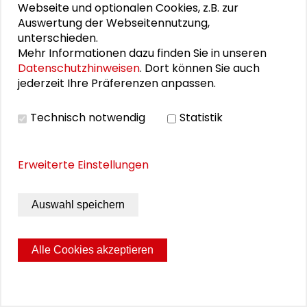
Webseite und optionalen Cookies, z.B. zur
„crossingthevalley“
Auswertung der Webseitennutzung,
unterschieden.
Zum Waldkunst-Projekt von Joachim Jakob
Mehr Informationen dazu finden Sie in unseren
und Dr. Florian Schneider ist jetzt eine
Datenschutzhinweisen
. Dort können Sie auch
Internetseite mit Fotos und Text
jederzeit Ihre Präferenzen anpassen.
eingerichtet:
http://fdschneider.de/crossingthevalley/
Technisch notwendig
Statistik
Auch wenn der neunte internationale
Waldkunstpfad offiziell beendet ist, bleibt
Erweiterte Einstellungen
ihre Arbeit noch einige Zeit stehen. Es ist
schließlich Teil des Konzepts, dass die
Skulptur nun dem Zerfall überlassen wird. Es
Auswahl speichern
lohnt sich, auch zu verschiedenen
Jahreszeiten den Waldkunstpfad mit dem
Alle Cookies akzeptieren
Kunstwerk zu besuchen und die
Metamorphose zu beobachten.