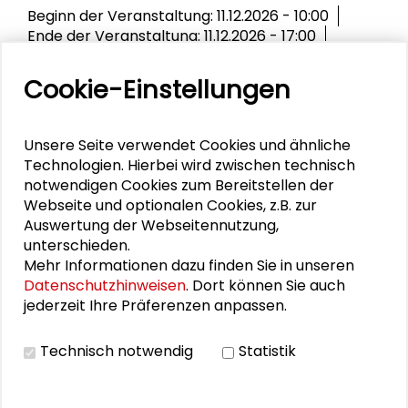
Beginn der Veranstaltung: 11.12.2026 - 10:00
Ende der Veranstaltung: 11.12.2026 - 17:00
Bewerbungsfrist: 25.06.2026
Ort der Veranstaltung: Schader-Forum |
Cookie-Einstellungen
Goethestraße 2 | 64285 Darmstadt
MEHR ERFAHREN
TEILNEHMEN
Unsere Seite verwendet Cookies und ähnliche
TERMIN VORMERKEN
Technologien. Hierbei wird zwischen technisch
notwendigen Cookies zum Bereitstellen der
Webseite und optionalen Cookies, z.B. zur
Einladung zum Austausch zwischen
Auswertung der Webseitennutzung,
Ost und West in Darmstadt
unterschieden.
Mehr innerdeutscher Austausch zwischen Ost
Mehr Informationen dazu finden Sie in unseren
und West tut Not. Eine besondere Einladung an
Datenschutzhinweisen
. Dort können Sie auch
ostdeutsche Kolleg*innen nach Darmstadt.
jederzeit Ihre Präferenzen anpassen.
Beginn der Veranstaltung: 31.12.2026 - 12:00
Technisch notwendig
Statistik
Ende der Veranstaltung: 31.12.2026 - 12:00
Bewerbungsfrist: 31.12.2025
Ort der Veranstaltung: Schader-Campus