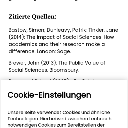
Zitierte Quellen:
Bastow, Simon; Dunleavy, Patrik; Tinkler, Jane
(2014): The impact of Social Sciences. How
academics and their research make a
difference. London: Sage.
Brewer, John (2013): The Public Value of
Social Sciences. Bloomsbury.
Burawoy, Michael (2005): »For Public
Sociology«. In: American Sociological Review,
Cookie-Einstellungen
4, S. 4-28.
Collins, Patricia Hill (2007): »Going Public.
Unsere Seite verwendet Cookies und ähnliche
Doing the Sociology That Hat No Name«. In:
Technologien. Hierbei wird zwischen technisch
Public Sociology. Fifteen Eminent
notwendigen Cookies zum Bereitstellen der