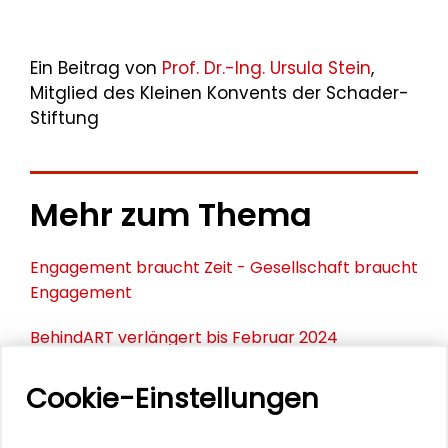
Ein Beitrag von
Prof. Dr.-Ing. Ursula Stein
,
Mitglied des Kleinen Konvents der Schader-
Stiftung
Mehr zum Thema
Engagement braucht Zeit - Gesellschaft braucht
Engagement
BehindART verlängert bis Februar 2024
Polizeialltag und Antisemitismus
Cookie-Einstellungen
Vielfalt in der Selbsthilfe