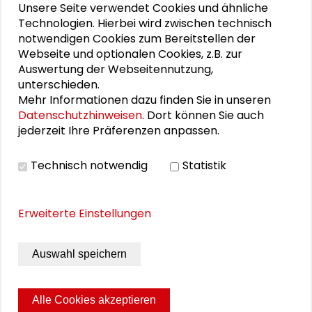
Unsere Seite verwendet Cookies und ähnliche
Technologien. Hierbei wird zwischen technisch
notwendigen Cookies zum Bereitstellen der
PERSONEN IM KONTEXT
Webseite und optionalen Cookies, z.B. zur
Auswertung der Webseitennutzung,
Ursula Stein
unterschieden.
Mehr Informationen dazu finden Sie in unseren
Datenschutzhinweisen
. Dort können Sie auch
jederzeit Ihre Präferenzen anpassen.
THEMEN ZU DIESEM BEITRAG
Technisch notwendig
Statistik
Demokratie und Engagement
Vielfalt und Integration
Erweiterte Einstellungen
Kommunikation und Kultur
Demographie und Strukturwandel
Demokratie
Auswahl speichern
Gleichberechtigte Teilhabechancen
Alle Cookies akzeptieren
schaderblog
Sozialer Wandel