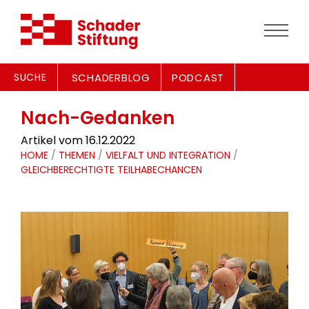
SUCHE
SCHADERBLOG
PODCAST
Nach-Gedanken
Artikel vom 16.12.2022
HOME
/
THEMEN
/
VIELFALT UND INTEGRATION
/
GLEICHBERECHTIGTE TEILHABECHANCEN