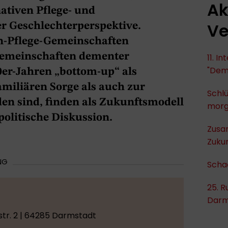
Ak
ativen Pflege- und
Ve
r Geschlechterperspektive.
-Pflege-Gemeinschaften
emeinschaften dementer
11. I
"Dem
0er-Jahren „bottom-up“ als
amiliären Sorge als auch zur
Schlü
n sind, finden als Zukunftsmodell
mor
politische Diskussion.
Zusa
Zukun
NG
Scha
25. R
Darm
tr. 2 | 64285 Darmstadt