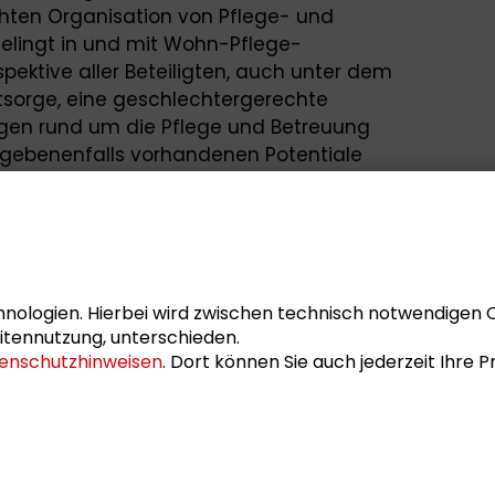
hten Organisation von Pflege- und
Gelingt in und mit Wohn-Pflege-
ektive aller Beteiligten, auch unter dem
stsorge, eine geschlechtergerechte
gen rund um die Pflege und Betreuung
gebenenfalls vorhandenen Potentiale
elchen Stellen besteht politischer
staltung ist es, in einem Wissenschaft-
g und Stärkung innovativer,
sformen voranzubringen.
richtete sich an persönlich eingeladene
nologien. Hierbei wird zwischen technisch notwendigen 
ranstalter waren neben der Schader-
itennutzung, unterschieden.
enschutzhinweisen
. Dort können Sie auch jederzeit Ihre
rborn und die
Stiftung Diakonie Hessen
.
 von dem Stiftungsfonds DiaDem und der
rborn.