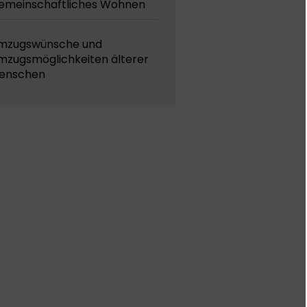
emeinschaftliches Wohnen
mzugswünsche und
mzugsmöglichkeiten älterer
enschen