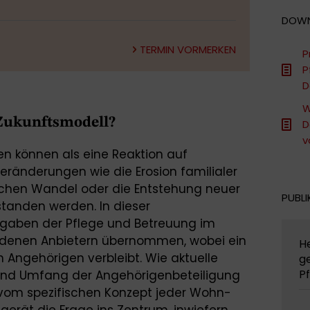
DOW
TERMIN VORMERKEN
P
P
D
W
Zukunftsmodell?
D
v
 können als eine Reaktion auf
 Veränderungen wie die Erosion familialer
chen Wandel oder die Entstehung neuer
PUBLI
rstanden werden. In dieser
gaben der Pflege und Betreuung im
denen Anbietern übernommen, wobei ein
H
n Angehörigen verbleibt. Wie aktuelle
g
P
t und Umfang der Angehörigenbeteiligung
 vom spezifischen Konzept jeder Wohn-