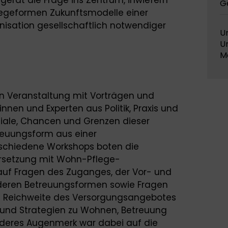
erät die Frage ins Zentrum, inwiefern
G
egeformen Zukunftsmodelle einer
isation gesellschaftlich notwendiger
U
U
M
 Veranstaltung mit Vorträgen und
innen und Experten aus Politik, Praxis und
ziale, Chancen und Grenzen dieser
reuungsform aus einer
rschiedene Workshops boten die
ersetzung mit Wohn-Pflege-
auf Fragen des Zuganges, der Vor- und
nderen Betreuungsformen sowie Fragen
d Reichweite des Versorgungsangebotes
 und Strategien zu Wohnen, Betreuung
onderes Augenmerk war dabei auf die