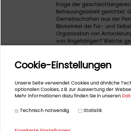
Frage der geschlechtergerec
Betreuungsarbeit gerichtet: 
Gemeinschaften aus der Persp
Blickwinkel der Für- und Selb
Organisation von Anforderun
von Angehörigen? Welche ge
sind noch ungenutzt und an w
Reformbedarf? Ziel der Veran
Cookie-Einstellungen
Praxis-Diskurs die Entwicklun
bedarfsgerechte Versorgung
Die Fachtagung im März 2015 
Unsere Seite verwendet Cookies und ähnliche Tech
Expertinnen und Experten. Ve
optionalen Cookies, z.B. zur Auswertung der Webse
Mehr Informationen dazu finden Sie in unseren
Dat
Stiftung die Universität Pade
Gefördert wurde die Tagung
Technisch notwendig
Statistik
Universitätsgesellschaft Pade
Erweiterte Einstellungen