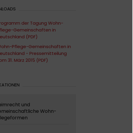
NLOADS
rogramm der Tagung Wohn-
flege-Gemeinschaften in
eutschland (PDF)
ohn-Pflege-Gemeinschaften in
eutschland - Pressemitteilung
om 31. März 2015 (PDF)
KATIONEN
eimrecht und
emeinschaftliche Wohn-
flegeformen