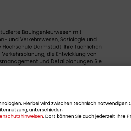
 studierte Bauingenieurwesen mit
en- und Verkehrswesen, Soziologie und
 Hochschule Darmstadt. Ihre fachlichen
e Verkehrsplanung, die Entwicklung von
tätsmanagement und Detailplanungen Sie
 für Stadt-, Regional- und Landesplanung
 und engagiert sich in Fragen des
erkehrs, ua. als Sachverständige im
mmunen.
der SRL eine der
nologien. Hierbei wird zwischen technisch notwendigen 
s vom 3. – 8. August stattgefundenem
itennutzung, unterschieden.
enschutzhinweisen
. Dort können Sie auch jederzeit Ihre
ewusst. Räume schaffen Zugang“
für
tätige, das alle zwei Jahre im Schader-