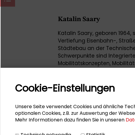
Katalin Saary
Katalin Saary, geboren 1964,
Vertiefung Eisenbahn-, Straß
Städtebau an der Technische
Schwerpunkte sind Integriert
Mobilitätskonzepten, Mobili
ist aktiv bei der Vereinigung
(SRL) e.V. sowie bei FUSS e.V.
Cookie-Einstellungen
öffentlichen Raums und des V
Verein Kinderfreundliche Ko
Zuletzt war Katalin Saary mit 
Unsere Seite verwendet Cookies und ähnliche Tech
Kooperationspartnerinnen de
optionalen Cookies, z.B. zur Auswertung der Webse
Mehr Informationen dazu finden Sie in unseren
Dat
Sommercamp 2023
„Kulturb
Studierende und junge Berufs
Technisch notwendig
Statistik