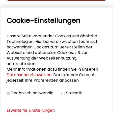
Aktuelle
Cookie-Einstellungen
Veranstaltungen
11. Internationale Waldkunstkonferenz
Unsere Seite verwendet Cookies und ähnliche
"Demokratischer Wald"
Technologien. Hierbei wird zwischen technisch
notwendigen Cookies zum Bereitstellen der
Schlüsseltexte für die Wirtschaft von morgen
Webseite und optionalen Cookies, z.B. zur
Auswertung der Webseitennutzung,
unterschieden.
Zusammen mehr erreichen – Zukunftsbündnis im
Mehr Informationen dazu finden Sie in unseren
Dialog
Datenschutzhinweisen
. Dort können Sie auch
jederzeit Ihre Präferenzen anpassen.
Schader-Festival 2026
25. Runder Tisch Wissenschaftsstadt Darmstadt
Technisch notwendig
Statistik
Erweiterte Einstellungen