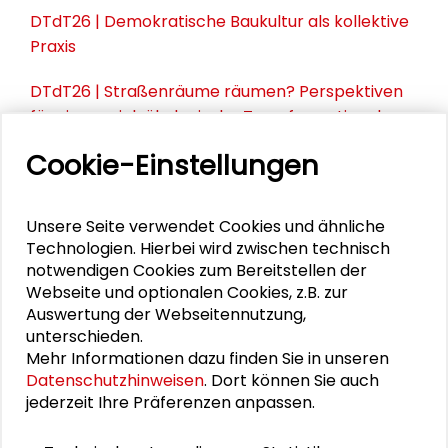
DTdT26 | Demokratische Baukultur als kollektive
Praxis
DTdT26 | Straßenräume räumen? Perspektiven
für eine sozial-ökologische Transformation des
„ruhenden Verkehrs“
Cookie-Einstellungen
Unsere Seite verwendet Cookies und ähnliche
PERSONEN IM KONTEXT
Technologien. Hierbei wird zwischen technisch
notwendigen Cookies zum Bereitstellen der
Torsten Schäfer
Webseite und optionalen Cookies, z.B. zur
Auswertung der Webseitennutzung,
Manfred Fischedick
unterschieden.
Mehr Informationen dazu finden Sie in unseren
Alexander Gemeinhardt
Datenschutzhinweisen
. Dort können Sie auch
jederzeit Ihre Präferenzen anpassen.