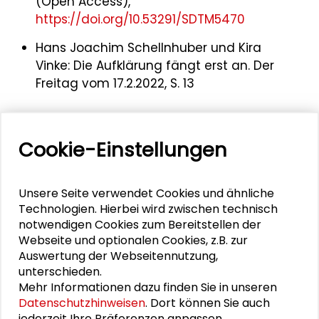
(Open Access),
https://doi.org/10.53291/SDTM5470
Hans Joachim Schellnhuber und Kira
Vinke: Die Aufklärung fängt erst an. Der
Freitag vom 17.2.2022, S. 13
Cookie-Einstellungen
Mehr zum Thema
Darmstädter Tage der Transformation 2026
Unsere Seite verwendet Cookies und ähnliche
(DTdT26)
Technologien. Hierbei wird zwischen technisch
notwendigen Cookies zum Bereitstellen der
DTdT26 | Demokratische Baukultur als kollektive
Webseite und optionalen Cookies, z.B. zur
Auswertung der Webseitennutzung,
Praxis
unterschieden.
Mehr Informationen dazu finden Sie in unseren
DTdT26 | Straßenräume räumen? Perspektiven
Datenschutzhinweisen
. Dort können Sie auch
für eine sozial-ökologische Transformation des
jederzeit Ihre Präferenzen anpassen.