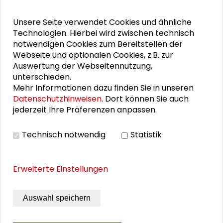
"Demokratischer Wald"
Unsere Seite verwendet Cookies und ähnliche
Schlüsseltexte für die Wirtschaft von morgen
Technologien. Hierbei wird zwischen technisch
notwendigen Cookies zum Bereitstellen der
Zusammen mehr erreichen – Zukunftsbündnis im
Webseite und optionalen Cookies, z.B. zur
Auswertung der Webseitennutzung,
Dialog
unterschieden.
Mehr Informationen dazu finden Sie in unseren
Schader-Festival 2026
Datenschutzhinweisen
. Dort können Sie auch
jederzeit Ihre Präferenzen anpassen.
25. Runder Tisch Wissenschaftsstadt Darmstadt
Technisch notwendig
Statistik
DOWNLOADS
Erweiterte Einstellungen
Programm der Veranstaltungsreihe
Energetische Stadtentwicklung im Quartier
Auswahl speichern
(PDF)