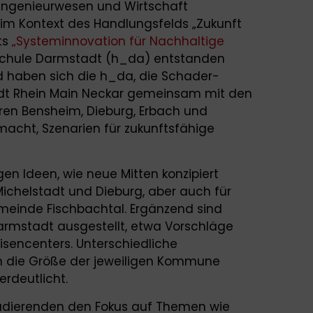
tingenieurwesen und Wirtschaft
 im Kontext des Handlungsfelds „Zukunft
ts
„Systeminnovation für Nachhaltige
chule Darmstadt (h_da) entstanden
d haben sich die h_da, die Schader-
adt Rhein Main Neckar gemeinsam mit den
tren Bensheim, Dieburg, Erbach und
acht, Szenarien für zukunftsfähige
en Ideen, wie neue Mitten konzipiert
Michelstadt und Dieburg, aber auch für
einde Fischbachtal. Ergänzend sind
rmstadt ausgestellt, etwa Vorschläge
isencenters. Unterschiedliche
h die Größe der jeweiligen Kommune
rdeutlicht.
Studierenden den Fokus auf Themen wie