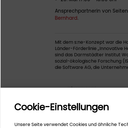
Ansprechpartnerin von Seiten
Bernhard
.
Mit dem s:ne-Konzept war die H
Länder-Förderlinie „Innovative 
sind das Darmstädter Institut Wo
sozial-ökologische Forschung (IS
die Software AG, die Unternehm
Cookie-Einstellungen
Unsere Seite verwendet Cookies und ähnliche Tech