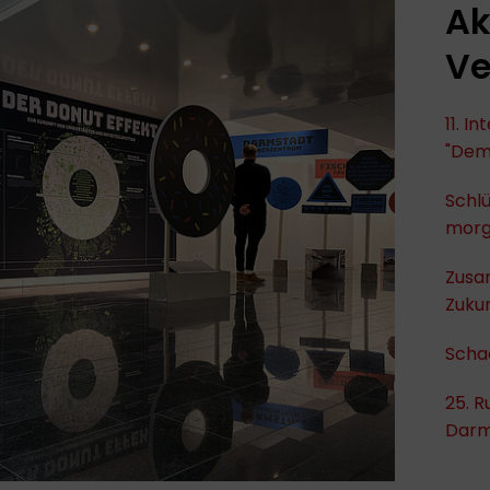
Ak
Ve
11. I
"Dem
Schlü
mor
Zusa
Zukun
Scha
25. R
Darm