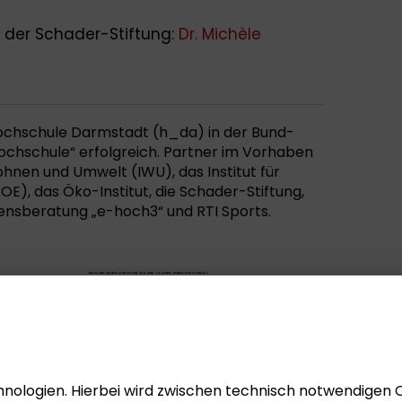
 der Schader-Stiftung:
Dr. Michèle
ochschule Darmstadt (h_da) in der Bund-
Hochschule“ erfolgreich. Partner im Vorhaben
hnen und Umwelt (IWU), das Institut für
OE), das Öko-Institut, die Schader-Stiftung,
ensberatung „e-hoch3“ und RTI Sports.
nologien. Hierbei wird zwischen technisch notwendigen 