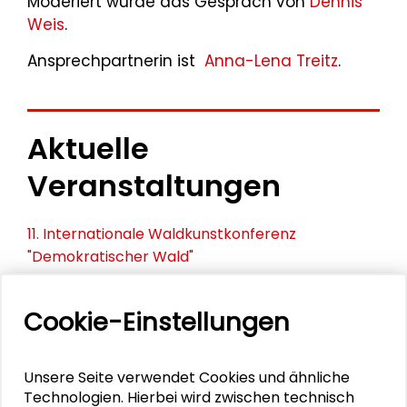
Moderiert wurde das Gespräch von
Dennis
Weis
.
Ansprechpartnerin ist
Anna-Lena Treitz
.
Aktuelle
Veranstaltungen
11. Internationale Waldkunstkonferenz
"Demokratischer Wald"
Schlüsseltexte für die Wirtschaft von morgen
Cookie-Einstellungen
Zusammen mehr erreichen – Zukunftsbündnis im
Dialog
Unsere Seite verwendet Cookies und ähnliche
Technologien. Hierbei wird zwischen technisch
Schader-Festival 2026