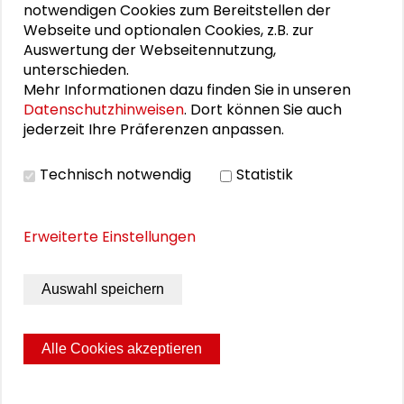
notwendigen Cookies zum Bereitstellen der
Webseite und optionalen Cookies, z.B. zur
25. Runder Tisch Wissenschaftsstadt Darmstadt
Auswertung der Webseitennutzung,
unterschieden.
Mehr Informationen dazu finden Sie in unseren
Datenschutzhinweisen
. Dort können Sie auch
DOWNLOADS
jederzeit Ihre Präferenzen anpassen.
Unwort "Klimaterroristen": Ausstellung und
Technisch notwendig
Statistik
Begleitprogramm
Erweiterte Einstellungen
BILDERGALERIE
Auswahl speichern
Bildergalerie
Alle Cookies akzeptieren
Seite drucken
Sitemap
Impressum
Datenschutz