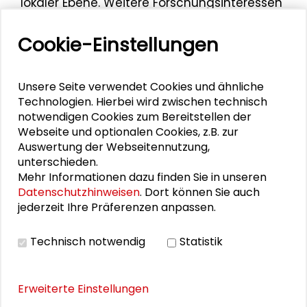
lokaler Ebene. Weitere Forschungsinteressen
von Meier sind Emotionen und Protest,
Formen von Rebell*innenherrschaft,
Cookie-Einstellungen
Radikalisierungsdynamiken sowie politische
Gewalt und
collective action
im Allgemeinen.
Unsere Seite verwendet Cookies und ähnliche
Larissa Daria Meier nahm am 28. März 2023
Technologien. Hierbei wird zwischen technisch
am
Podiumsgespräch "Terror für das Klima"
notwendigen Cookies zum Bereitstellen der
Webseite und optionalen Cookies, z.B. zur
als Teil des Begleitprogramms zur
Auswertung der Webseitennutzung,
fotografischen Ausstellung zum Unwort des
unterschieden.
Jahres 2022 "Klimaterroristen" teil.
Mehr Informationen dazu finden Sie in unseren
Datenschutzhinweisen
. Dort können Sie auch
jederzeit Ihre Präferenzen anpassen.
Personen im Kontext
Technisch notwendig
Statistik
Darya Sotoodeh
Erweiterte Einstellungen
Friederike Habermann