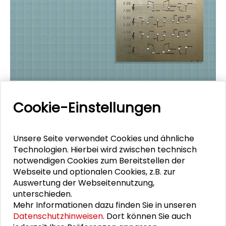
Cookie-Einstellungen
Sommercamp 2008. Raum für soziale
Experimente
Unsere Seite verwendet Cookies und ähnliche
Provokation als Mittel der Aktivierung: Wenn ein
Technologien. Hierbei wird zwischen technisch
Schild ankündigt, dass eine innerstädtische
notwendigen Cookies zum Bereitstellen der
Freifläche zur Anbaufläche für Genmais oder ein
Webseite und optionalen Cookies, z.B. zur
ehemaliges Bürgerzentrum zum Bordell
Auswertung der Webseitennutzung,
umfunktioniert werden soll, werden die Anwohner
unterschieden.
zunächst protestieren und dann gemeinsam
Mehr Informationen dazu finden Sie in unseren
überlegen, welche Alternativen bestehen. Diese
Datenschutzhinweisen
. Dort können Sie auch
und vier weitere Arbeiten sind Gewinner des