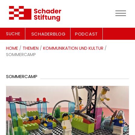
SUCHE
SCHADERBLOG
PODCAST
HOME
/
THEMEN
/
KOMMUNIKATION UND KULTUR
/
SOMMERCAMP
SOMMERCAMP