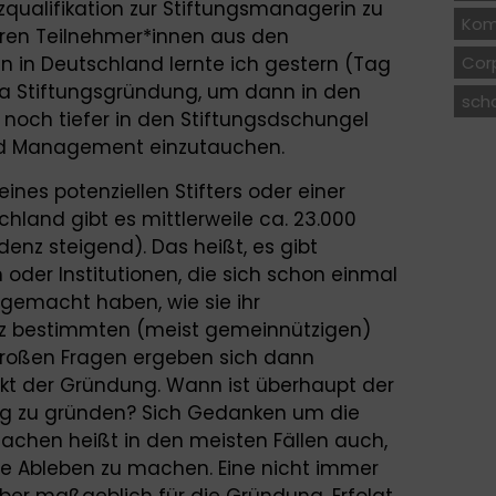
qualifikation zur Stiftungsmanagerin zu
Kom
eren Teilnehmer*innen aus den
n in Deutschland lernte ich gestern (Tag
Corp
a Stiftungsgründung, um dann in den
sch
noch tiefer in den Stiftungsdschungel
und Management einzutauchen.
eines potenziellen Stifters oder einer
schland gibt es mittlerweile ca. 23.000
enz steigend). Das heißt, es gibt
der Institutionen, die sich schon einmal
 gemacht haben, wie sie ihr
nz bestimmten (meist gemeinnützigen)
großen Fragen ergeben sich dann
kt der Gründung. Wann ist überhaupt der
tung zu gründen? Sich Gedanken um die
achen heißt in den meisten Fällen auch,
e Ableben zu machen. Eine nicht immer
er maßgeblich für die Gründung. Erfolgt