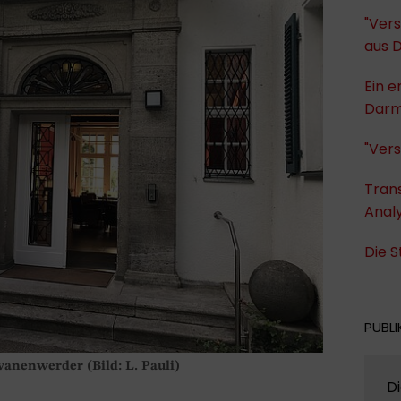
"Vers
aus 
Ein e
Darm
"Vers
Trans
Anal
Die 
PUBLI
wanenwerder (Bild: L. Pauli)
Di