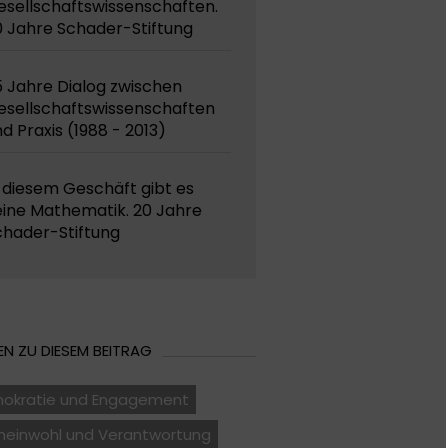
esellschaftswissenschaften.
0 Jahre Schader-Stiftung
5 Jahre Dialog zwischen
esellschaftswissenschaften
d Praxis (1988 - 2013)
 diesem Geschäft gibt es
eine Mathematik. 20 Jahre
chader-Stiftung
N ZU DIESEM BEITRAG
okratie und Engagement
einwohl und Verantwortung