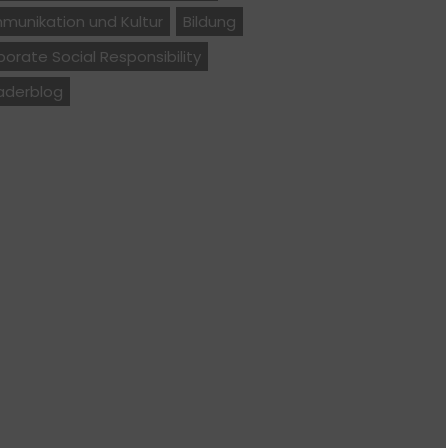
munikation und Kultur
Bildung
orate Social Responsibility
aderblog