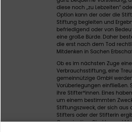
diese noch „zu Lebzeiten“ ode
Option kann der oder die Stift
Stiftung begleiten und Ergeb
befriedigend oder von Bedeutu
eine große Bürde. Daher beste
die erst nach dem Tod rechtl
Mitdenken in Sachen Erbschaf
Ob es im nächsten Zuge eine 
Verbrauchsstiftung, eine Tre
gemeinnützige GmbH werden s
Vorüberlegungen einfließen. S
ihre Stifter*innen. Eines habe
um einem bestimmten Zweck 
Stiftungszweck, der sich aus
Stifters oder der Stifterin er
Organisation, Struktur und
gestrigen Tag mit, dass die S