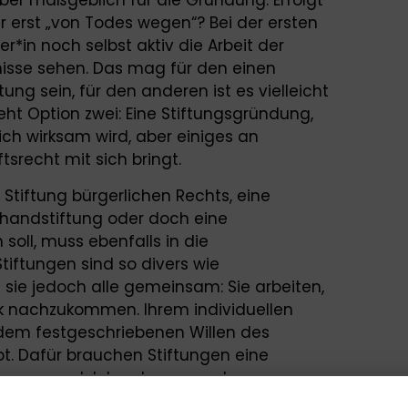
r erst „von Todes wegen“? Bei der ersten
er*in noch selbst aktiv die Arbeit der
nisse sehen. Das mag für den einen
ng sein, für den anderen ist es vielleicht
ht Option zwei: Eine Stiftungsgründung,
ich wirksam wird, aber einiges an
tsrecht mit sich bringt.
Stiftung bürgerlichen Rechts, eine
uhandstiftung oder doch eine
oll, muss ebenfalls in die
tiftungen sind so divers wie
n sie jedoch alle gemeinsam: Sie arbeiten,
nachzukommen. Ihrem individuellen
 dem festgeschriebenen Willen des
gibt. Dafür brauchen Stiftungen eine
 Management. Ich nehme aus dem
tifter*innen vor allem Beratung brauchen,