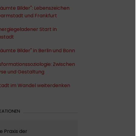
äumte Bilder": Lebenszeichen
Darmstadt und Frankfurt
nergiegeladener Start in
stadt
äumte Bilder" in Berlin und Bonn
formationssoziologie: Zwischen
yse und Gestaltung
Stadt im Wandel weiterdenken
KATIONEN
e Praxis der