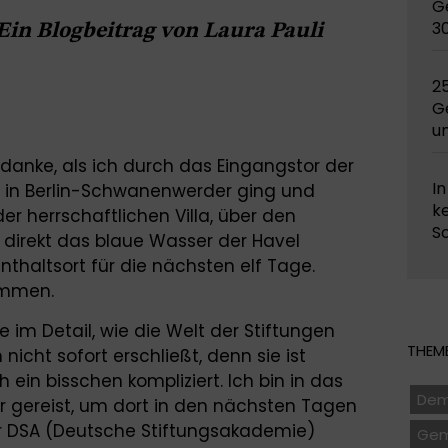
G
3
Ein Blogbeitrag von Laura Pauli
2
G
un
anke, als ich durch das Eingangstor der
In
e in Berlin-Schwanenwerder ging und
k
r herrschaftlichen Villa, über den
S
direkt das blaue Wasser der Havel
enthaltsort für die nächsten elf Tage.
ommen.
 im Detail, wie die Welt der Stiftungen
THEME
h nicht sofort erschließt, denn sie ist
ein bisschen kompliziert. Ich bin in das
Dem
gereist, um dort in den nächsten Tagen
DSA (Deutsche Stiftungsakademie)
Gem