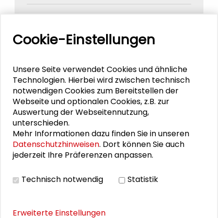
25 Jahre Dialog zwischen
Gesellschaftswissenschaften und Praxis
Cookie-Einstellungen
(1988 - 2013)
Unsere Seite verwendet Cookies und ähnliche
In diesem Geschäft gibt es keine
Technologien. Hierbei wird zwischen technisch
Mathematik. 20 Jahre Schader-Stiftung
notwendigen Cookies zum Bereitstellen der
Webseite und optionalen Cookies, z.B. zur
Auswertung der Webseitennutzung,
unterschieden.
Mehr Informationen dazu finden Sie in unseren
THEMEN ZU DIESEM BEITRAG
Datenschutzhinweisen
. Dort können Sie auch
jederzeit Ihre Präferenzen anpassen.
Demokratie und Engagement
Technisch notwendig
Statistik
Kommunikation und Kultur
Demographie und Strukturwandel
Bildung
EINEN KOMMENTAR HINTERLASSEN
Erweiterte Einstellungen
schaderblog