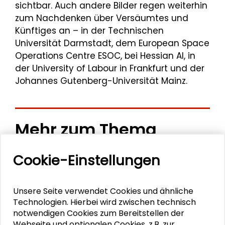
sichtbar. Auch andere Bilder regen weiterhin
zum Nachdenken über Versäumtes und
Künftiges an – in der Technischen
Universität Darmstadt, dem European Space
Operations Centre ESOC, bei Hessian AI, in
der University of Labour in Frankfurt und der
Johannes Gutenberg-Universität Mainz.
Mehr zum Thema
Ausstellung: Eine stille Erfahrung – Zoya Sadri in
Cookie-Einstellungen
Retrospektive
Ausstellung: Jazz Inspirations – Digitale
Unsere Seite verwendet Cookies und ähnliche
Technologien. Hierbei wird zwischen technisch
Zeichnungen von Nicole Schneider
notwendigen Cookies zum Bereitstellen der
Webseite und optionalen Cookies, z.B. zur