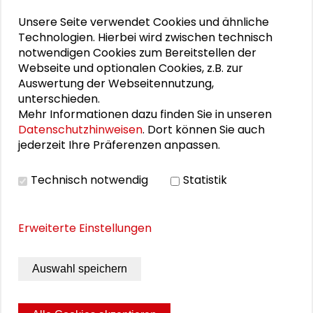
Mehr zum Thema
Unsere Seite verwendet Cookies und ähnliche
Technologien. Hierbei wird zwischen technisch
"Versäumte Bilder": Lebenszeichen aus
notwendigen Cookies zum Bereitstellen der
Darmstadt und Frankfurt
Webseite und optionalen Cookies, z.B. zur
Auswertung der Webseitennutzung,
Ein energiegeladener Start in Darmstadt
unterschieden.
Mehr Informationen dazu finden Sie in unseren
"Versäumte Bilder" in Berlin und Bonn
Datenschutzhinweisen
. Dort können Sie auch
jederzeit Ihre Präferenzen anpassen.
Transformationssoziologie: Zwischen Analyse und
Gestaltung
Technisch notwendig
Statistik
Die Stadt im Wandel weiterdenken
Erweiterte Einstellungen
THEMEN ZU DIESEM BEITRAG
Auswahl speichern
Kommunikation und Kultur
schaderblog