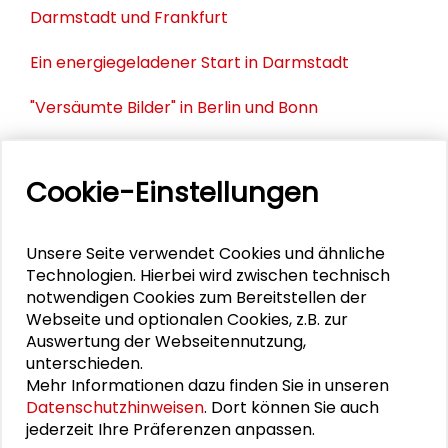
Darmstadt und Frankfurt
Ein energiegeladener Start in Darmstadt
"Versäumte Bilder" in Berlin und Bonn
Transformationssoziologie: Zwischen Analyse und
Gestaltung
Cookie-Einstellungen
Die Stadt im Wandel weiterdenken
Unsere Seite verwendet Cookies und ähnliche
Technologien. Hierbei wird zwischen technisch
notwendigen Cookies zum Bereitstellen der
PERSONEN IM KONTEXT
Webseite und optionalen Cookies, z.B. zur
Auswertung der Webseitennutzung,
Katharina Gerarts
unterschieden.
Mehr Informationen dazu finden Sie in unseren
Datenschutzhinweisen
. Dort können Sie auch
jederzeit Ihre Präferenzen anpassen.