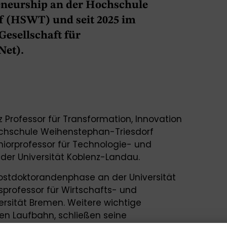
eneurship an der Hochschule
f (HSWT) und seit 2025 im
esellschaft für
Net).
z Professor für Transformation, Innovation
ochschule Weihenstephan-Triesdorf
uniorprofessor für Technologie- und
er Universität Koblenz-Landau.
ostdoktorandenphase an der Universität
sprofessor für Wirtschafts- und
ersität Bremen. Weitere wichtige
en Laufbahn, schließen seine