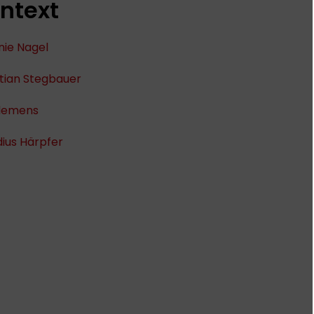
ntext
nie Nagel
tian Stegbauer
Clemens
ius Härpfer