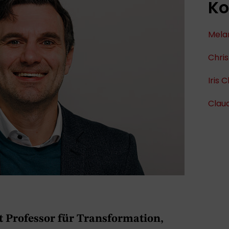
Ko
Mela
Chris
Iris 
Claud
st Professor für Transformation,