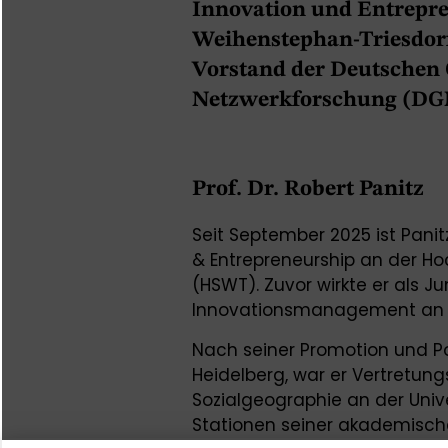
Innovation und Entrepr
Weihenstephan-Triesdor
Vorstand der Deutschen G
Netzwerkforschung (DG
Prof. Dr. Robert Panitz
Seit September 2025 ist Panit
& Entrepreneurship an der H
(HSWT). Zuvor wirkte er als J
Innovationsmanagement an d
Nach seiner Promotion und P
Heidelberg, war er Vertretung
Sozialgeographie an der Univ
Stationen seiner akademisch