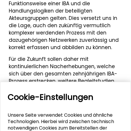
Funktionsweise einer IBA und die
Handlungslogiken der beteiligten
Akteursgruppen gelten. Dies versetzt uns in
die Lage, auch den zukünftig vermutlich
komplexer werdenden Prozess mit den
dazugehörigen Netzwerken zuverlässig und
korrekt erfassen und abbilden zu können.
Für die Zukunft sollen daher mit
kontinuierlichen Nacherhebungen, welche
sich über den gesamten zehnjährigen IBA-
Prozess erstrecken, weitere Begleitstudien
durchgeführt werden. Hierdurch sollen
Cookie-Einstellungen
wissenschaftliche Aussagen hinsichtlich der
Entwicklung und Dynamik des Netzwerkes
getroffen werden können und wenn nötig
Unsere Seite verwendet Cookies und ähnliche
intervenierend eingesetzt werden.
Technologien. Hierbei wird zwischen technisch
notwendigen Cookies zum Bereitstellen der
Das Projektteam: Das Projekt wurde als