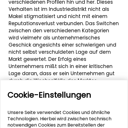
verschiedenen Profilen hin und her. Dieses
Verhalten ist im Industriedistrikt nicht als
Makel stigmatisiert und nicht mit einem
Reputationsverlust verbunden. Das Switchen
zwischen den verschiedenen Kategorien
wird vielmehr als unternehmerisches
Geschick angesichts einer schwierigen und
nicht selbst verschuldeten Lage auf dem
Markt gewertet. Der Erfolg eines
Unternehmers mißt sich in einer kritischen
Lage daran, dass er sein Unternehmen gut
durch die Wechselfälle des Marktes
manövriert. Wie er das macht, bleibt ihm
Cookie-Einstellungen
überlassen. Jedenfalls ist ein Wechsel
innerhalb der Unternehmenskategorien in
jede Richtung möglich, nicht zuletzt auch
Unsere Seite verwendet Cookies und ähnliche
aufgrund der geringen formalen Barrieren.
Technologien. Hierbei wird zwischen technisch
Sie erleichtern nicht nur den Markteintritt
notwendigen Cookies zum Bereitstellen der