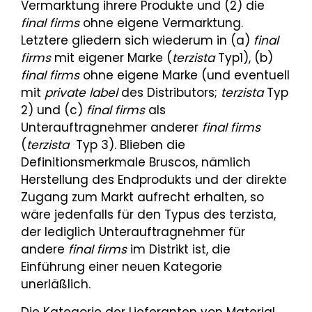
Vermarktung ihrere Produkte und (2) die
final firms
ohne eigene Vermarktung.
Letztere gliedern sich wiederum in (a)
final
firms
mit eigener Marke (
terzista
Typ1), (b)
final firms
ohne eigene Marke (und eventuell
mit
private label
des Distributors;
terzista
Typ
2) und (c)
final firms
als
Unterauftragnehmer anderer
final firms
(
terzista
Typ 3). Blieben die
Definitionsmerkmale Bruscos, nämlich
Herstellung des Endprodukts und der direkte
Zugang zum Markt aufrecht erhalten, so
wäre jedenfalls für den Typus des terzista,
der lediglich Unterauftragnehmer für
andere
final firms
im Distrikt ist, die
Einführung einer neuen Kategorie
unerläßlich.
Die Kategorie der Lieferanten von Material