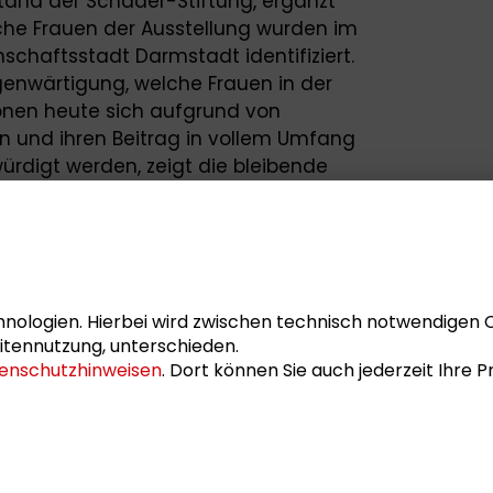
tand der Schader-Stiftung, ergänzt
iche Frauen der Ausstellung wurden im
schaftsstadt Darmstadt identifiziert.
genwärtigung, welche Frauen in der
nen heute sich aufgrund von
en und ihren Beitrag in vollem Umfang
ürdigt werden, zeigt die bleibende
rrieren zu versäumen. Dafür tragen wir in
Politik Verantwortung.“
nologien. Hierbei wird zwischen technisch notwendigen 
ng sind in Darmstadt außerdem bei
itennutzung, unterschieden.
enschutzhinweisen
. Dort können Sie auch jederzeit Ihre
ür Tonkunst, der TU Darmstadt und der
tät Mainz zu finden. Mehr Informationen
chader-stiftung.de/versaeumtebilder
.