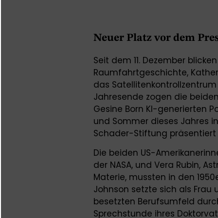
Neuer Platz vor dem Pr
Seit dem 11. Dezember blicke
Raumfahrtgeschichte, Katheri
das Satellitenkontrollzentrum
Jahresende zogen die beide
Gesine Born KI-generierten Po
und Sommer dieses Jahres in 
Schader-Stiftung präsentiert
Die beiden US-Amerikanerinn
der NASA, und Vera Rubin, As
Materie, mussten in den 195
Johnson setzte sich als Frau
besetzten Berufsumfeld durch
Sprechstunde ihres Doktorvat