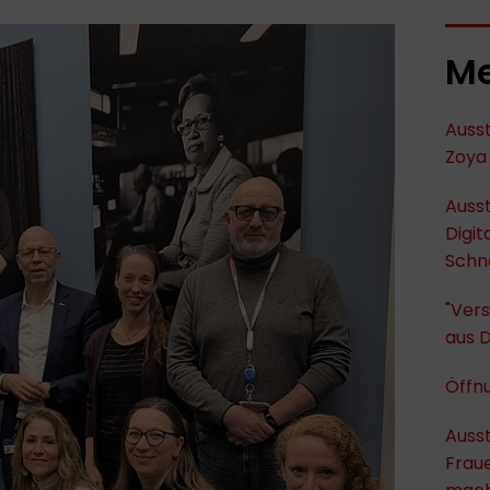
Me
Ausst
Zoya 
Ausst
Digit
Schn
"Vers
aus 
Öffnu
Ausst
Fraue