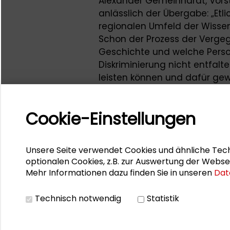
Alexander Gemeinhardt, Vors
anlässlich der Übergabe: „Etl
regionalen Umfeld der Wissen
Schon der Prozess der Verge
Geschichte und welche Perso
Diskriminierung nicht entfalt
leisten können und dafür gew
Aufgabe, weder Bilder noch Ka
Wissenschaft, Forschung und 
Cookie-Einstellungen
Weitere Informationen
Unsere Seite verwendet Cookies und ähnliche Tech
Weitere Bilder der Ausstellu
optionalen Cookies, z.B. zur Auswertung der Webse
Mehr Informationen dazu finden Sie in unseren
Dat
hessian.AI, in der Akademie f
Johannes Gutenberg-Universi
Technisch notwendig
Statistik
zum Projekt gibt es auf
www.s