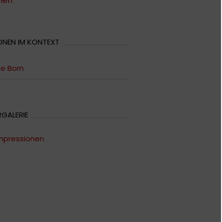
en"
ONEN IM KONTEXT
e Born
RGALERIE
mpressionen