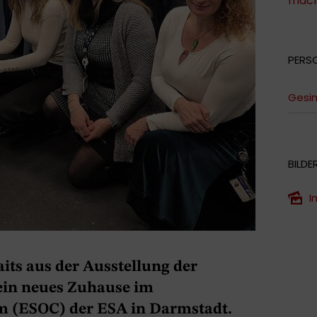
mach
PERS
Gesin
BILDE
I
aits aus der Ausstellung der
 ein neues Zuhause im
um (ESOC) der ESA in Darmstadt.