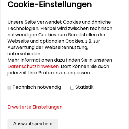
Cookie-Einstellungen
„Versäumte Bilder“ von Raumfahrt-Pionierinnen
bei der ESA
Unsere Seite verwendet Cookies und ähnliche
"Versäumte Bilder": Lebenszeichen aus
Technologien. Hierbei wird zwischen technisch
Darmstadt und Frankfurt
notwendigen Cookies zum Bereitstellen der
Webseite und optionalen Cookies, z.B. zur
Öffnungszeiten "Versäumte Bilder"
Auswertung der Webseitennutzung,
unterschieden.
Mehr Informationen dazu finden Sie in unseren
Datenschutzhinweisen
. Dort können Sie auch
PERSONEN IM KONTEXT
jederzeit Ihre Präferenzen anpassen.
Ein Blick hinter die Kunst: BehindART
Technisch notwendig
Statistik
Erweiterte Einstellungen
DOWNLOADS
Auswahl speichern
Flyer