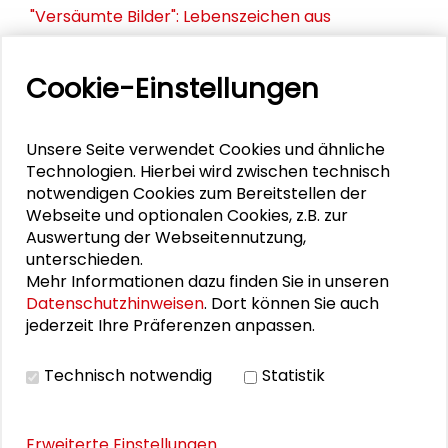
"Versäumte Bilder": Lebenszeichen aus
Darmstadt und Frankfurt
Cookie-Einstellungen
Öffnungszeiten "Versäumte Bilder"
Unsere Seite verwendet Cookies und ähnliche
Technologien. Hierbei wird zwischen technisch
PERSONEN IM KONTEXT
notwendigen Cookies zum Bereitstellen der
Webseite und optionalen Cookies, z.B. zur
Klaus-D. Pohl
Auswertung der Webseitennutzung,
unterschieden.
Marion Eichmann
Mehr Informationen dazu finden Sie in unseren
Datenschutzhinweisen
. Dort können Sie auch
Timo Klein
jederzeit Ihre Präferenzen anpassen.
Technisch notwendig
Statistik
PUBLIKATIONEN
Erweiterte Einstellungen