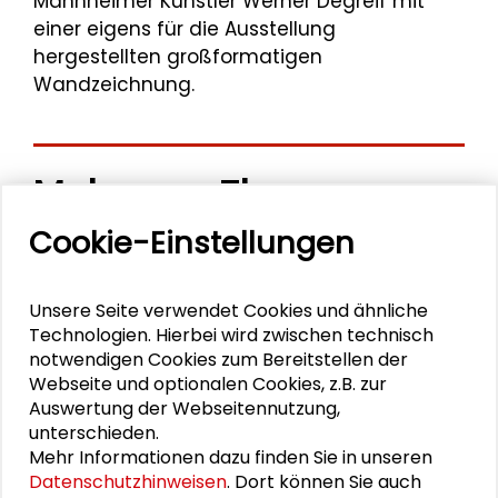
Mannheimer Künstler Werner Degreif mit
einer eigens für die Ausstellung
hergestellten großformatigen
Wandzeichnung.
Mehr zum Thema
Cookie-Einstellungen
Ausstellung: Eine stille Erfahrung – Zoya Sadri in
Retrospektive
Unsere Seite verwendet Cookies und ähnliche
Ausstellung: Jazz Inspirations – Digitale
Technologien. Hierbei wird zwischen technisch
Zeichnungen von Nicole Schneider
notwendigen Cookies zum Bereitstellen der
Webseite und optionalen Cookies, z.B. zur
„Versäumte Bilder“ von Raumfahrt-Pionierinnen
Auswertung der Webseitennutzung,
unterschieden.
bei der ESA
Mehr Informationen dazu finden Sie in unseren
Datenschutzhinweisen
. Dort können Sie auch
"Versäumte Bilder": Lebenszeichen aus