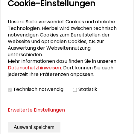
Cookie-Einstellungen
Ausstellung: Jazz Inspirations – Digitale
Zeichnungen von Nicole Schneider
Unsere Seite verwendet Cookies und ähnliche
„Versäumte Bilder“ von Raumfahrt-Pionierinnen
Technologien. Hierbei wird zwischen technisch
bei der ESA
notwendigen Cookies zum Bereitstellen der
Webseite und optionalen Cookies, z.B. zur
"Versäumte Bilder": Lebenszeichen aus
Auswertung der Webseitennutzung,
Darmstadt und Frankfurt
unterschieden.
Mehr Informationen dazu finden Sie in unseren
Öffnungszeiten "Versäumte Bilder"
Datenschutzhinweisen
. Dort können Sie auch
jederzeit Ihre Präferenzen anpassen.
Technisch notwendig
Statistik
PUBLIKATIONEN
Erweiterte Einstellungen
verborgen : gesehen. Bilder
gesellschaftlichen Wandels 6
Auswahl speichern