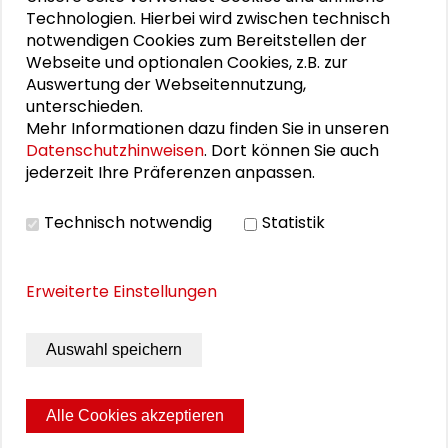
Schlüsseltexte für die Wirtschaft von morgen
Technologien. Hierbei wird zwischen technisch
notwendigen Cookies zum Bereitstellen der
Zusammen mehr erreichen – Zukunftsbündnis im
Webseite und optionalen Cookies, z.B. zur
Dialog
Auswertung der Webseitennutzung,
unterschieden.
Schader-Festival 2026
Mehr Informationen dazu finden Sie in unseren
Datenschutzhinweisen
. Dort können Sie auch
25. Runder Tisch Wissenschaftsstadt Darmstadt
jederzeit Ihre Präferenzen anpassen.
Technisch notwendig
Statistik
PERSONEN IM KONTEXT
Erweiterte Einstellungen
Alexander Gemeinhardt
Anne Schreiter
Auswahl speichern
Alle Cookies akzeptieren