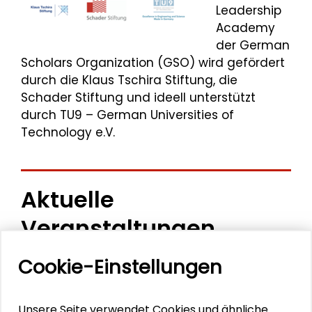
Leadership
Academy
der German
Scholars Organization (GSO) wird gefördert
durch die Klaus Tschira Stiftung, die
Schader Stiftung und ideell unterstützt
durch TU9 – German Universities of
Technology e.V.
Aktuelle
Veranstaltungen
Cookie-Einstellungen
11. Internationale Waldkunstkonferenz
"Demokratischer Wald"
Unsere Seite verwendet Cookies und ähnliche