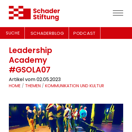
SUCHE
SCHADERBLOG
PODCAST
Leadership
Academy
#GSOLA07
Artikel vom 02.05.2023
HOME
/
THEMEN
/
KOMMUNIKATION UND KULTUR