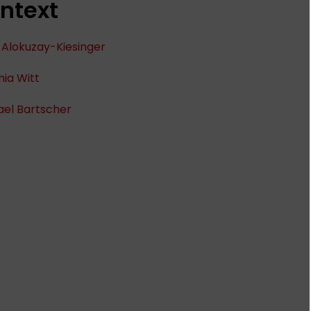
ntext
 Alokuzay-Kiesinger
ia Witt
ael Bartscher