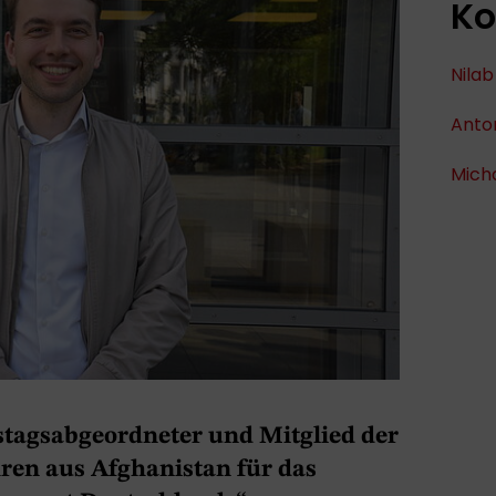
Ko
Nilab
Anton
Mich
stagsabgeordneter und Mitglied der
en aus Afghanistan für das