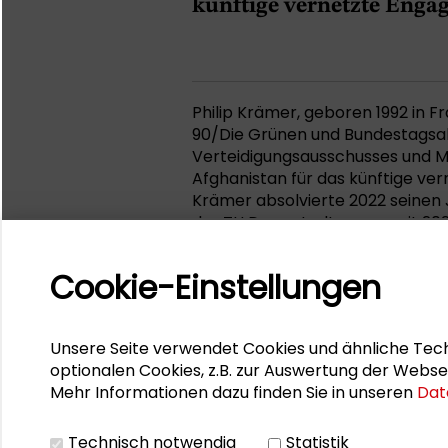
künftige vernetzte Enga
Philip Krämer, geboren 1992 in Fr
90/Die Grünen und Bundestagsab
Verteidigungsausschusses und Mi
Afghanistan für das künftige v
Krämer absolvierte 2022 seinen 
der TU Darmstadt, wo er seit 202
2021 war er Landesvorsitzender 
Krämer ist seit 2021 Mitglied de
Cookie-Einstellungen
Krämer hat einige Ehrenämmter 
KV Darmstadt, den Vorsitz des K
Kinderschutzbundes Darmstadt 
Unsere Seite verwendet Cookies und ähnliche Tech
Deutsch-Israelischen Gesellschaft
optionalen Cookies, z.B. zur Auswertung der Webse
wie der Deutschen Akademie für
Mehr Informationen dazu finden Sie in unseren
Dat
Synagoge.
Philip Krämer hielt als Impulsg
zwanzigjährigen Engagement De
Technisch notwendig
Statistik