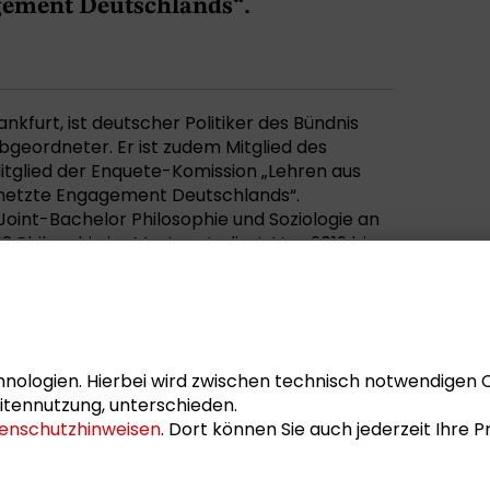
gement Deutschlands“.
ankfurt, ist deutscher Politiker des Bündnis
geordneter. Er ist zudem Mitglied des
tglied der Enquete-Komission „Lehren aus
ernetzte Engagement Deutschlands“.
Joint-Bachelor Philosophie und Soziologie an
2 Philosphie im Master studiert. Von 2019 bis
des Bündnis 90/Die Grünen Hessen. Philip
s deutschen Bundestages.
inne, wie den Vorsitz des Kinderschutzbundes
uratoriums der Stiftung des
und den Vorsitz der AG Darmstadt der
nologien. Hierbei wird zwischen technisch notwendigen 
. Er ist Mitglied bei diversen Förderverein,
itennutzung, unterschieden.
 Sprache und Dichtung und der Liberalen
enschutzhinweisen
. Dort können Sie auch jederzeit Ihre
eber einen rückblickenden Vortrag zum
utschlands in Afghanistan beim
Dialogforum