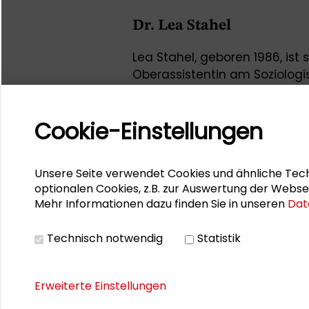
Dr. Lea Stahel
Lea Stahel, geboren 1986, ist
Oberassistentin am Soziologisc
Sie studierte Psychologie an 
Politische Psychologie in Belf
Cookie-Einstellungen
einem freiwilligen Einsatz al
und Palästina tätig. Ab 2012 
Mitarbeiterin am UZH. Ihre Pr
Unsere Seite verwendet Cookies und ähnliche Tech
Forschung sind unter anderem
optionalen Cookies, z.B. zur Auswertung der Webse
sowie Nutzerverhalten und So
Mehr Informationen dazu finden Sie in unseren
Dat
Lea Stahel war Impulsgeberi
Technisch notwendig
Statistik
der Schader-Stiftung zum T
Erweiterte Einstellungen