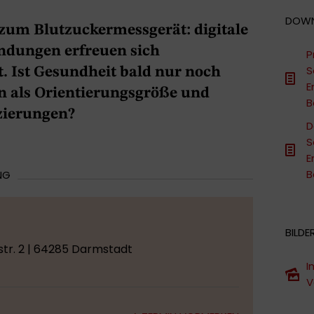
DOW
 zum Blutzuckermessgerät: digitale
dungen erfreuen sich
P
S
. Ist Gesundheit bald nur noch
E
n als Orientierungsgröße und
B
zierungen?
D
S
E
B
NG
BILDE
tr. 2 | 64285 Darmstadt
I
V