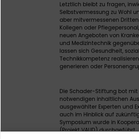
Letztlich bleibt zu fragen, in
Selbstvermessung zu Wohl und
aber mitvermessenen Dritten 
Kollegen oder Pflegepersonal, 
neuen Angeboten von Kranken
und Medizintechnik gegenüb
lassen sich Gesundheit, sozi
Technikkompetenz realisiere
generieren oder Personengru
Die Schader-Stiftung bot mit
notwendigen inhaltlichen Au
ausgewählter Experten und Ex
auch im Hinblick auf zukünfti
Symposium wurde in Koopera
(Projekt VALID) durchgeführt.