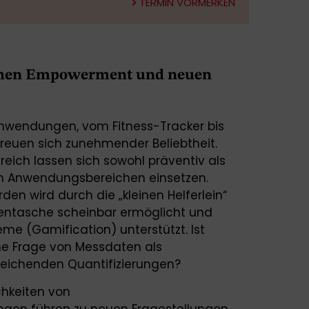
TERMIN VORMERKEN
chen Empowerment und neuen
nwendungen, vom Fitness-Tracker bis
reuen sich zunehmender Beliebtheit.
ich lassen sich sowohl präventiv als
en Anwendungsbereichen einsetzen.
en wird durch die „kleinen Helferlein“
entasche scheinbar ermöglicht und
eme (Gamification) unterstützt. Ist
ne Frage von Messdaten als
leichenden Quantifizierungen?
chkeiten von
en führen zu neuen Fragestellungen,