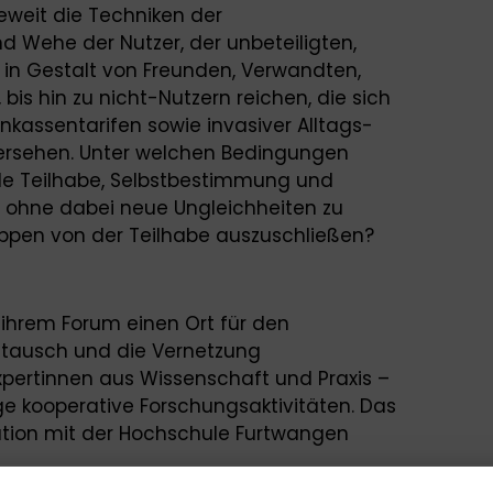
wieweit die Techniken der
 Wehe der Nutzer, der unbeteiligten,
in Gestalt von Freunden, Verwandten,
bis hin zu nicht-Nutzern reichen, die sich
kassentarifen sowie invasiver Alltags-
ersehen. Unter welchen Bedingungen
ale Teilhabe, Selbstbestimmung und
n ohne dabei neue Ungleichheiten zu
ppen von der Teilhabe auszuschließen?
 ihrem Forum einen Ort für den
stausch und die Vernetzung
pertinnen aus Wissenschaft und Praxis –
ge kooperative Forschungsaktivitäten. Das
tion mit der Hochschule Furtwangen