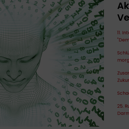
Ak
Ve
11. I
"Dem
Schlü
mor
Zusa
Zukun
Scha
25. R
Darm