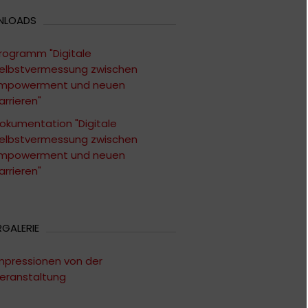
NLOADS
rogramm "Digitale
elbstvermessung zwischen
mpowerment und neuen
arrieren"
okumentation "Digitale
elbstvermessung zwischen
mpowerment und neuen
arrieren"
RGALERIE
mpressionen von der
eranstaltung