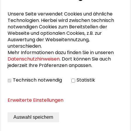
Dialog
Unsere Seite verwendet Cookies und ähnliche
Schader-Festival 2026
Technologien. Hierbei wird zwischen technisch
notwendigen Cookies zum Bereitstellen der
25. Runder Tisch Wissenschaftsstadt Darmstadt
Webseite und optionalen Cookies, z.B. zur
Auswertung der Webseitennutzung,
unterschieden.
Mehr Informationen dazu finden Sie in unseren
DOWNLOADS
Datenschutzhinweisen
. Dort können Sie auch
jederzeit Ihre Präferenzen anpassen.
Tagungsprogramm „Taking back Control“ (PDF)
Technisch notwendig
Statistik
Tagungsreader
Erweiterte Einstellungen
BILDERGALERIE
Auswahl speichern
Impressionen der Veranstaltung