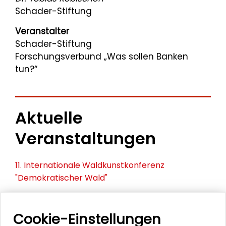
Schader-Stiftung
Veranstalter
Schader-Stiftung
Forschungsverbund „Was sollen Banken
tun?“
Aktuelle
Veranstaltungen
11. Internationale Waldkunstkonferenz
"Demokratischer Wald"
Schlüsseltexte für die Wirtschaft von morgen
Cookie-Einstellungen
Zusammen mehr erreichen – Zukunftsbündnis im