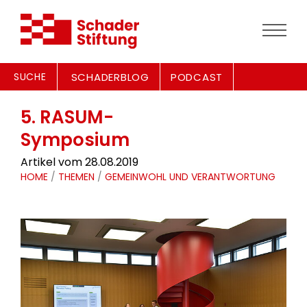
SUCHE
SCHADERBLOG
PODCAST
5. RASUM-
Symposium
Artikel vom 28.08.2019
HOME
/
THEMEN
/
GEMEINWOHL UND VERANTWORTUNG