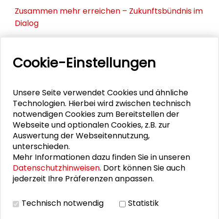
Zusammen mehr erreichen – Zukunftsbündnis im
Dialog
Schader-Festival 2026
Cookie-Einstellungen
25. Runder Tisch Wissenschaftsstadt Darmstadt
Unsere Seite verwendet Cookies und ähnliche
Technologien. Hierbei wird zwischen technisch
PERSONEN IM KONTEXT
notwendigen Cookies zum Bereitstellen der
Webseite und optionalen Cookies, z.B. zur
Martin Führ
Auswertung der Webseitennutzung,
unterschieden.
Mehr Informationen dazu finden Sie in unseren
Datenschutzhinweisen
. Dort können Sie auch
jederzeit Ihre Präferenzen anpassen.
DOWNLOADS
Technisch notwendig
Statistik
Veranstaltungsprogramm