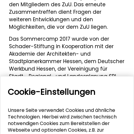
den Mitgliedern des ZuU. Das erneute
Zusammentreffen dient Fragen der
weiteren Entwicklungen und den
Möglichkeiten, die vor dem ZuU liegen.
Das Sommercamp 2017 wurde von der
Schader-Stiftung in Kooperation mit der
Akademie der Architekten- und
Stadtplanerkammer Hessen, dem Deutscher
Werkbund Hessen, der Vereinigung für
Stadt-, Regional- und Landesplanung SRL
und der ZEIT-Stiftung Ebelin und Gerd
Cookie-Einstellungen
Bucerius durchgeführt.
Unsere Seite verwendet Cookies und ähnliche
Technologien. Hierbei wird zwischen technisch
Aktuelle
notwendigen Cookies zum Bereitstellen der
Veranstaltungen
Webseite und optionalen Cookies, z.B. zur