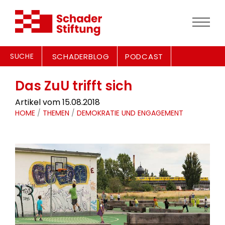
SUCHE
SCHADERBLOG
PODCAST
Das ZuU trifft sich
Artikel vom 15.08.2018
HOME
/
THEMEN
/
DEMOKRATIE UND ENGAGEMENT