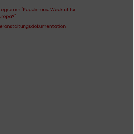
rogramm "Populismus: Weckruf für
uropa?"
eranstaltungsdokumentation