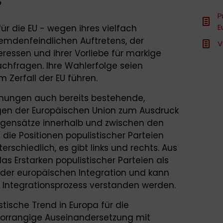
?
P
E
für die EU - wegen ihres vielfach
emdenfeindlichen Auftretens, der
V
ressen und ihrer Vorliebe für markige
hfragen. Ihre Wahlerfolge seien
m Zerfall der EU führen.
ömungen auch bereits bestehende,
en der Europäischen Union zum Ausdruck
gensätze innerhalb und zwischen den
die Positionen populistischer Parteien
rschiedlich, es gibt links und rechts. Aus
as Erstarken populistischer Parteien als
er europäischen Integration und kann
im Integrationsprozess verstanden werden.
tische Trend in Europa für die
 vorrangige Auseinandersetzung mit