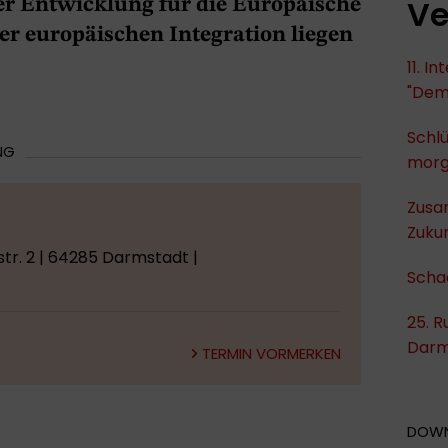
Ve
eser Entwicklung für die Europäische
er europäischen Integration liegen
11. I
"Dem
Schlü
NG
mor
Zusa
Zukun
tr. 2 | 64285 Darmstadt |
Scha
25. R
Darm
TERMIN VORMERKEN
DOW