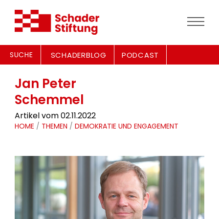
SUCHE
SCHADERBLOG
PODCAST
Jan Peter
Schemmel
Artikel vom 02.11.2022
HOME
/
THEMEN
/
DEMOKRATIE UND ENGAGEMENT