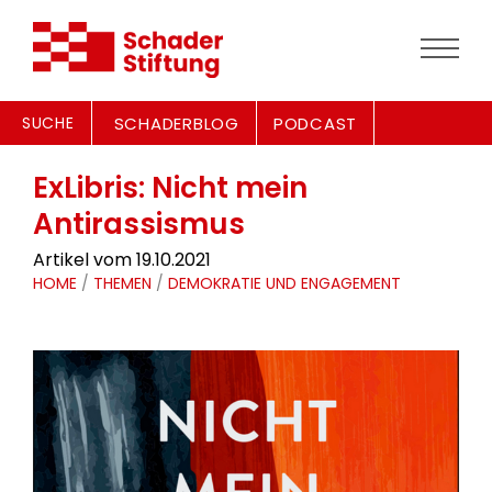
SUCHE
SCHADERBLOG
PODCAST
ExLibris: Nicht mein
Antirassismus
Artikel vom 19.10.2021
HOME
/
THEMEN
/
DEMOKRATIE UND ENGAGEMENT