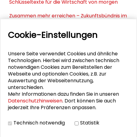
Schlüsseltexte für die Wirtschaft von morgen
Zusammen mehr erreichen – Zukunftsbündnis im
Dialog
Cookie-Einstellungen
Schader-Festival 2026
25. Runder Tisch Wissenschaftsstadt Darmstadt
Unsere Seite verwendet Cookies und ähnliche
Technologien. Hierbei wird zwischen technisch
notwendigen Cookies zum Bereitstellen der
Webseite und optionalen Cookies, z.B. zur
PERSONEN IM KONTEXT
Auswertung der Webseitennutzung,
unterschieden.
Kultur leben: Integrationspotenziale vor Ort
Mehr Informationen dazu finden Sie in unseren
Datenschutzhinweisen
. Dort können Sie auch
Canan Topçu
jederzeit Ihre Präferenzen anpassen.
Lars Hennemann
Technisch notwendig
Statistik