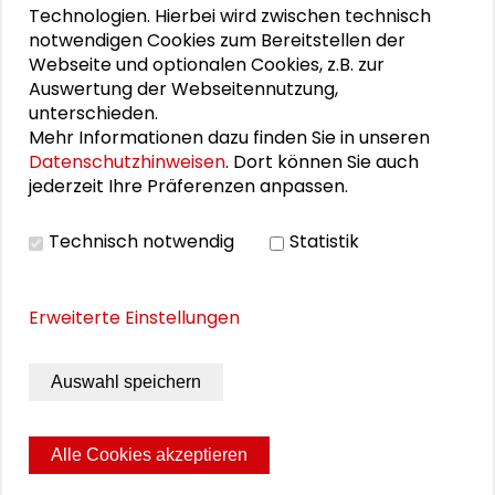
Technologien. Hierbei wird zwischen technisch
Alexander Gemeinhardt
notwendigen Cookies zum Bereitstellen der
Webseite und optionalen Cookies, z.B. zur
Philipp Gutbrod
Auswertung der Webseitennutzung,
unterschieden.
Franz Grubauer
Mehr Informationen dazu finden Sie in unseren
Datenschutzhinweisen
. Dort können Sie auch
Karsten Wiegand
jederzeit Ihre Präferenzen anpassen.
Dieter Bingen
Technisch notwendig
Statistik
Erweiterte Einstellungen
THEMEN ZU DIESEM BEITRAG
Demokratie und Engagement
Auswahl speichern
Vielfalt und Integration
Internationale Politik
Alle Cookies akzeptieren
Internationale Stadtgesellschaft