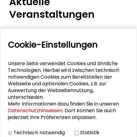
Aktuelle
Veranstaltungen
11. Internationale Waldkunstkonferenz
"Demokratischer Wald"
Cookie-Einstellungen
Schlüsseltexte für die Wirtschaft von morgen
Unsere Seite verwendet Cookies und ähnliche
Zusammen mehr erreichen – Zukunftsbündnis im
Technologien. Hierbei wird zwischen technisch
Dialog
notwendigen Cookies zum Bereitstellen der
Webseite und optionalen Cookies, z.B. zur
Schader-Festival 2026
Auswertung der Webseitennutzung,
unterschieden.
25. Runder Tisch Wissenschaftsstadt Darmstadt
Mehr Informationen dazu finden Sie in unseren
Datenschutzhinweisen
. Dort können Sie auch
jederzeit Ihre Präferenzen anpassen.
PERSONEN IM KONTEXT
Technisch notwendig
Statistik