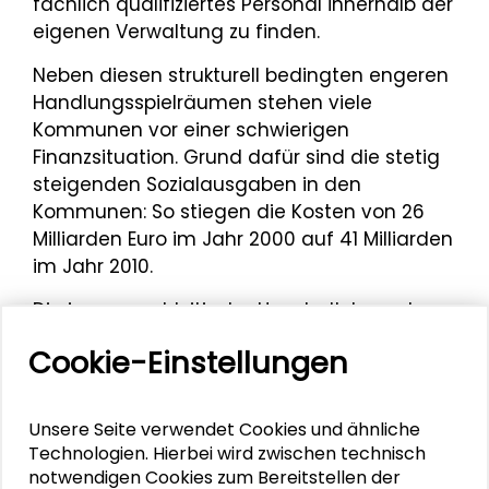
fachlich qualifiziertes Personal innerhalb der
eigenen Verwaltung zu finden.
Neben diesen strukturell bedingten engeren
Handlungsspielräumen stehen viele
Kommunen vor einer schwierigen
Finanzsituation. Grund dafür sind die stetig
steigenden Sozialausgaben in den
Kommunen: So stiegen die Kosten von 26
Milliarden Euro im Jahr 2000 auf 41 Milliarden
im Jahr 2010.
Die insgesamt kritische Haushaltslage der
Kommunen muss aber binnendifferenziert
Cookie-Einstellungen
betrachtet werden: Während in den
wirtschaftlich starken Städten insbesondere
die Gewerbesteuereinnahmen wieder
Unsere Seite verwendet Cookies und ähnliche
deutlich steigen, verharren die wirtschaftlich
Technologien. Hierbei wird zwischen technisch
schwächeren Städte und Gemeinden in der
notwendigen Cookies zum Bereitstellen der