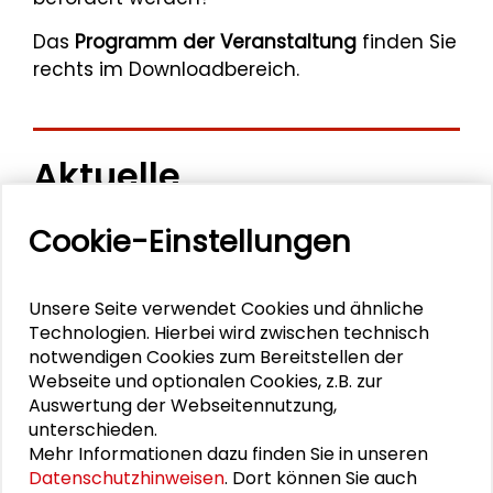
Das
Programm der Veranstaltung
finden Sie
rechts im Downloadbereich.
Aktuelle
Veranstaltungen
Cookie-Einstellungen
11. Internationale Waldkunstkonferenz
"Demokratischer Wald"
Unsere Seite verwendet Cookies und ähnliche
Technologien. Hierbei wird zwischen technisch
Schlüsseltexte für die Wirtschaft von morgen
notwendigen Cookies zum Bereitstellen der
Webseite und optionalen Cookies, z.B. zur
Auswertung der Webseitennutzung,
Zusammen mehr erreichen – Zukunftsbündnis im
unterschieden.
Dialog
Mehr Informationen dazu finden Sie in unseren
Datenschutzhinweisen
. Dort können Sie auch
Schader-Festival 2026