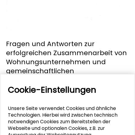
Fragen und Antworten zur
erfolgreichen Zusammenarbeit von
Wohnungsunternehmen und
gemeinschaftlichen
Wohnprojekten.
Cookie-Einstellungen
Die Fragen und Antworten thematisieren
förderliche Bedingungen einer erfolgreichen
Kooperation zwischen Wohnungsunternehmen und
Unsere Seite verwendet Cookies und ähnliche
gemeinschaftlichen Wohnprojekten – und deren
Technologien. Hierbei wird zwischen technisch
Hindernisse. Die Informationen basieren auf
notwendigen Cookies zum Bereitstellen der
Erfahrungsberichten beider Seiten: Welchen
Webseite und optionalen Cookies, z.B. zur
Gewinn stellt ein gemeinschaftliches Mietprojekt
Auswertung der Webseitennutzung,