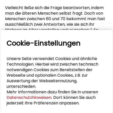
Vielleicht ließe sich die Frage beantworten, indem
man die älteren Menschen selbst fragt. Doch von
Menschen zwischen 60 und 70 bekommt man fast
ausschließlich zwei Antworten, wie sie sich ihr
Wohnen im Alter vorstellen und wünschen: 1. So
lange wie möglich in den eigenen vier Wänden. 2.
Wenn es nicht mehr anders geht: im Heim (oder in
Cookie-Einstellungen
einer Form des betreuten Wohnens).
Um sich Gedanken über die eigene Wohnzukunft zu
Unsere Seite verwendet Cookies und ähnliche
machen, bedarf es einer Hilfestellung. Eine solche
Technologien. Hierbei wird zwischen technisch
Hilfestellung bietet die „OWOG-Methode“. OWOG
notwendigen Cookies zum Bereitstellen der
ist die Abkürzung für „Over Wonen van Ouderen
Webseite und optionalen Cookies, z.B. zur
Gesproken“ – Über das Wohnen Älterer sprechen,
Auswertung der Webseitennutzung,
eine Gruppen-Moderationsmethode, die älteren
unterschieden.
Menschen einen Weg eröffnet, selbstbestimmt
Mehr Informationen dazu finden Sie in unseren
Vorstellungen über die eigene Wohn- und
Datenschutzhinweisen
. Dort können Sie auch
Lebenszukunft zu entwickeln.
jederzeit Ihre Präferenzen anpassen.