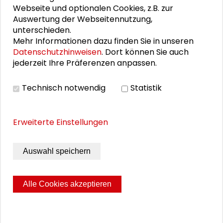
Verleihung des Preises
Webseite und optionalen Cookies, z.B. zur
„Gesellschaftswissenschaften im Praxisbezug“ der
Auswertung der Webseitennutzung,
Schader-Stiftung. Mit Beiträgen aus Wissenschaft
unterschieden.
und Praxis bietet das Dialog-Heft ein Forum für den
Mehr Informationen dazu finden Sie in unseren
Austausch, um Diskussionsprozesse zu vertiefen und
Datenschutzhinweisen
. Dort können Sie auch
fruchtbar zu machen.
jederzeit Ihre Präferenzen anpassen.
Schader-Stiftung (Hrsg.)
Technisch notwendig
Statistik
Schader-Stiftung, Darmstadt 1996, 27 Seiten
Erweiterte Einstellungen
Schutzgebühr: kostenfrei
Auswahl speichern
DOWNLOAD PUBLIKATION
Alle Cookies akzeptieren
Seite drucken
Sitemap
Impressum
Datenschutz
© 2026 Schader-Stiftung