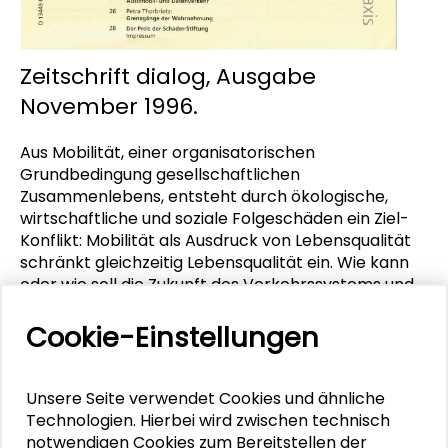
Zeitschrift dialog, Ausgabe
November 1996.
Aus Mobilität, einer organisatorischen
Grundbedingung gesellschaftlichen
Zusammenlebens, entsteht durch ökologische,
wirtschaftliche und soziale Folgeschäden ein Ziel-
Konflikt: Mobilität als Ausdruck von Lebensqualität
schränkt gleichzeitig Lebensqualität ein. Wie kann
oder wie soll die Zukunft des Verkehrssystems und
der Verkehrsplanung aussehen? Wie können die
unterschiedlichen Interessen integriert werden?
Cookie-Einstellungen
Welche Formen der Partizipation tragen dazu bei,
die Rationalität von Verkehrskonzepten zu
optimieren?
Unsere Seite verwendet Cookies und ähnliche
Technologien. Hierbei wird zwischen technisch
Diese Fragen standen 1996 im Mittelpunkt der
notwendigen Cookies zum Bereitstellen der