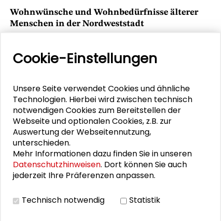
Wohnwünsche und Wohnbedürfnisse älterer
Menschen in der Nordweststadt
Ergebnisbericht der qualitativen Untersuchung zum
Demonstrativprojekt Demographischer Wandel.
Cookie-Einstellungen
>Schader-Stiftung (Hrsg.)
Unsere Seite verwendet Cookies und ähnliche
Schader-Stiftung, Darmstadt 1999, 46 Seiten
Technologien. Hierbei wird zwischen technisch
Schutzgebühr: kostenfrei
notwendigen Cookies zum Bereitstellen der
Webseite und optionalen Cookies, z.B. zur
DOWNLOAD PUBLIKATION
Auswertung der Webseitennutzung,
MEHR
unterschieden.
Mehr Informationen dazu finden Sie in unseren
ERFAHREN
Datenschutzhinweisen
. Dort können Sie auch
jederzeit Ihre Präferenzen anpassen.
Technisch notwendig
Statistik
1
2
NÄCHSTE