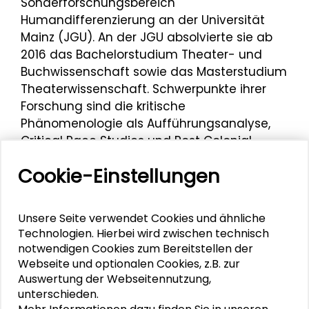
Sonderforschungsbereich
Humandifferenzierung an der Universität
Mainz (JGU). An der JGU absolvierte sie ab
2016 das Bachelorstudium Theater- und
Buchwissenschaft sowie das Masterstudium
Theaterwissenschaft. Schwerpunkte ihrer
Forschung sind die kritische
Phänomenologie als Aufführungsanalyse,
Critical Race Studies und Post Colonial
Studies. Zudem setzt sie sich für mehr
Cookie-Einstellungen
Diskriminierungssensibilität in Forschung und
Lehre ein.
Unsere Seite verwendet Cookies und ähnliche
Yaël Koutouan war Impulsgeberin der
Technologien. Hierbei wird zwischen technisch
Jahrestagung des Großen Konvents
der
notwendigen Cookies zum Bereitstellen der
Schader-Stiftung zum Thema „Balancen“
Webseite und optionalen Cookies, z.B. zur
am 4. November 2022.
Auswertung der Webseitennutzung,
unterschieden.