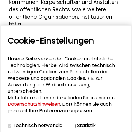
Kommunen, Körperschaften und Anstalten
des öffentlichen Rechts sowie weitere
öffentliche Organisationen, Institutionen
tätig.
Am 14. März 2023 nahm Vincenzo Trevisan
Cookie-Einstellungen
im Rahmen der Veranstaltung
"Scooters,
Wheels & Boards: Digitale
Bürgerpartizipation zur Förderung der
Unsere Seite verwendet Cookies und ähnliche
Technologien. Hierbei wird zwischen technisch
Mikromobilität"
an der Podiumsdiskussion
notwendigen Cookies zum Bereitstellen der
"Digitale Partizipation - Hype oder
Webseite und optionalen Cookies, z.B. zur
praxistauglich?" im Schader-Forum teil.
Auswertung der Webseitennutzung,
unterschieden.
Mehr Informationen dazu finden Sie in unseren
Datenschutzhinweisen
. Dort können Sie auch
Personen im Kontext
jederzeit Ihre Präferenzen anpassen.
Eva Klien
Technisch notwendig
Statistik