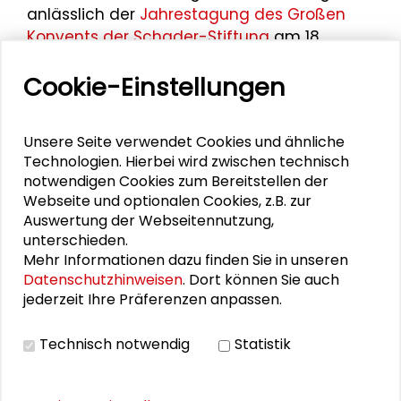
anlässlich der
Jahrestagung des Großen
Konvents der Schader-Stiftung
am 18.
November 2016. Ulrike Höppner ist Mitglied
Cookie-Einstellungen
des Großen Konvents der Stiftung und
regelmäßig Teilnehmerin der
Jahrestagungen im Schader-Forum.
Unsere Seite verwendet Cookies und ähnliche
Technologien. Hierbei wird zwischen technisch
notwendigen Cookies zum Bereitstellen der
Webseite und optionalen Cookies, z.B. zur
Personen im Kontext
Auswertung der Webseitennutzung,
unterschieden.
Mehr Informationen dazu finden Sie in unseren
Anke Domscheit-Berg
Datenschutzhinweisen
. Dort können Sie auch
jederzeit Ihre Präferenzen anpassen.
Claus Leggewie
Katharina Anna Zweig
Technisch notwendig
Statistik
Alexander Sander