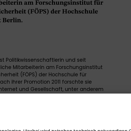
beiterin am Forschungsinstitut für
Sicherheit (FÖPS) der Hochschule
 Berlin.
st Politikwissenschaftlerin und seit
che Mitarbeiterin am Forschungsinstitut
icherheit (FÖPS) der Hochschule für
ach ihrer Promotion 2011 forschte sie
nternet und Gesellschaft, unter anderem
ce Network“ am Alexander von Humboldt
llschaft, an der Humboldt-Universität zu
rsität in Frankfurt am Main. Sie lehrt
ersitäten.
 im Dialog-Café „Freiheitsrechte im