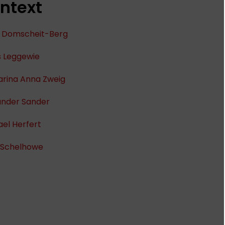
ntext
 Domscheit-Berg
s Leggewie
arina Anna Zweig
ander Sander
el Herfert
i Schelhowe