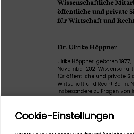
Wissenschaftliche Mitar
öffentliche und private 
für Wirtschaft und Recht
Dr. Ulrike Höppner
Ulrike Höppner,
geboren 1977, i
November 2021 Wissenschaftli
für öffentliche und private S
Wirtschaft und Recht Berlin. N
insbesondere zu Fragen von I
im „Global Privacy Governan
Institut für Internet und Gese
Cookie-Einstellungen
Berlin und an der Goethe-Unive
zudem an verschiedenen Univ
Sie hielt einen Impulsvortrag