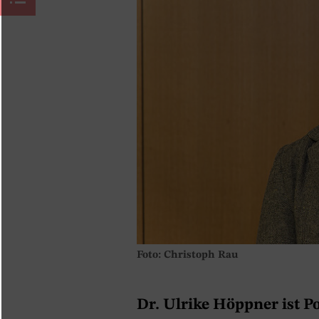
Foto: Christoph Rau
Dr. Ulrike Höppner ist P