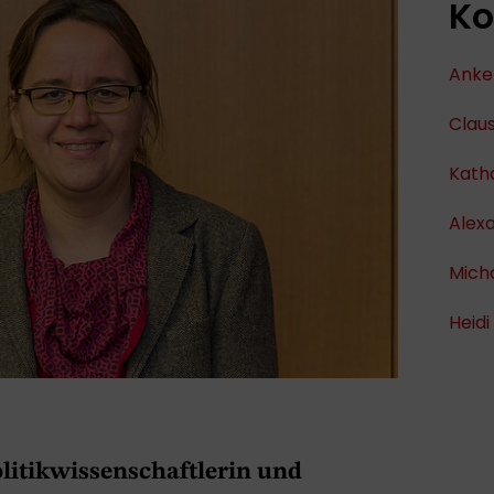
Ko
Anke
Clau
Kath
Alex
Micha
Heid
olitikwissenschaftlerin und