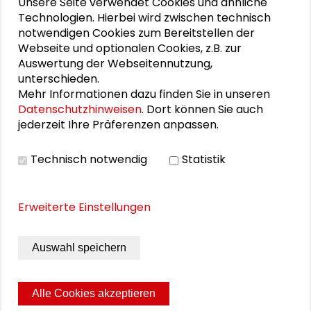
Unsere Seite verwendet Cookies und ähnliche
Umweltwissenschaften an der Universität
Technologien. Hierbei wird zwischen technisch
Bielefeld. Bis 2016 war er Komponentenleiter
notwendigen Cookies zum Bereitstellen der
im internationalen Entwicklungspogramm
Webseite und optionalen Cookies, z.B. zur
zum Aufbau industrieller Standards sowie
Auswertung der Webseitennutzung,
des Mess- und Prüfwesens in Äthiopien. Seit
unterschieden.
2016 ist er Programmleiter der Umwelt- und
Mehr Informationen dazu finden Sie in unseren
Sozialstandards in der Textilindustrie
Datenschutzhinweisen
. Dort können Sie auch
Äthiopiens. Zudem ist er seit 2020 der
jederzeit Ihre Präferenzen anpassen.
Geschäftsstellenleiter Gründer Knopf.
Technisch notwendig
Statistik
Im September 2022 traf er zur Veranstaltung
"Konsequent nachhaltig - faire Textilien im
Unternehmen"
im Schader Forum ein und
Erweiterte Einstellungen
leitete mit Dr. Gisela Burckhardt die
Gesprächsrunde "Produktbewertung anhand
Auswahl speichern
öko-fairer Siegel: Gründer Knopf".
Alle Cookies akzeptieren