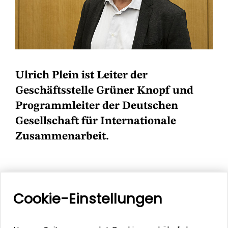
Ulrich Plein ist Leiter der
Geschäftsstelle Grüner Knopf und
Programmleiter der Deutschen
Gesellschaft für Internationale
Zusammenarbeit.
Ulrich Plein
Cookie-Einstellungen
Ulrich Plein studierte Gesographie an der
Universität des Saarlandes und